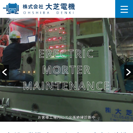
コ
ン
テ
ン
ツ
に
移
ERECTRIC
動
MORTER
MAINTENANCE
コイル巻替作業が仕上がった段階のモータ
コイル巻替のための結線図
旋盤作業中
必要に応じてブラケットやシャフトの部材を直接削り出し
お預かりしたモーターを元通りの回路に復元させるため
この後、組立・塗装・試験を経て
コイル巻替作業中
分解しながらコイルの結線状態を記録したときの図
お客様のもとに納められる
調整を行います
結線を行う途中の段階
コイル巻替作業が仕上がり、組立工程前のモーター
コイル巻替作業が仕上がったモーター
メンテナンス中の大小様々なモーター
お客様工場内にて出張絶縁診断中
工具は常に整理整頓
コイル巻替作業中
コイル巻替作業中