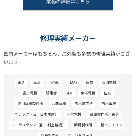
業務の詳細はこちら
修理実績メーカー
国内メーカーはもちろん、海外製も多数の修理実績がござ
います
東芝
三菱
TMEIC
TMAE
日立
安川電機
富士電機
明電舎
GEA
東洋電機
住友
淀川電機製作所
武藤電機
高木鐵工所
西村電機
ニデック（旧 日本電産）
一宮電機
荏原製作所／東芝
ユーラステクノ（旧 村上精機）
鶴見製作所
椿本チエイン
酉島製作所
グルンドフォス