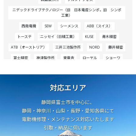
ニデックドライブテクノロジー（旧 日本電産シンポ，旧 シンポ
工業）
西南電機
SEW
シーメンス
ABB（スイス）
トーステ
ニッセイ（日精工業）
KUSE
青木精密
ATB（オーストリア）
三井三池製作所
NORD
藤井精密
富士精密
神津製作所
東電舎
ローヤル
ショーワ
无锡市亨达电机有限公司（中国）
REGAL BELOIT
T-T Electric（フランス）
ISGEV（イタリア）
シグマー技研
対応エリア
澤藤電機
nash_elmo
ニッセイ（日精工業）
安徽万南電機有限公司／Anhui Wannan Electric Machine Co.,
静岡県富士市を中心に、
Ltd（中国）
静岡・神奈川・山梨・長野・愛知各県にて
VOSTERMANS（オランダ）
富士変速機
電動機修理・メンテナンス対応いたします
CIMA（イタリア／2018～日本電産グループ）
引取・納品に伺います